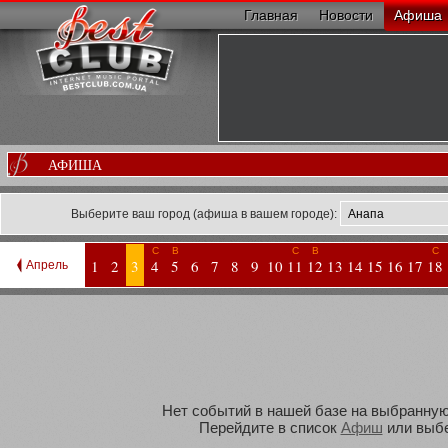
Главная
Новости
Афиша
АФИША
Выберите ваш город (афиша в вашем городе):
С
В
С
В
С
1
2
3
4
5
6
7
8
9
10
11
12
13
14
15
16
17
18
Апрель
Нет событий в нашей базе на выбранную 
Перейдите в список
Афиш
или выбе