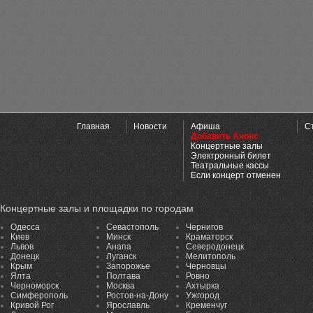
Главная
Новости
Афиша
С
Добавить Анонс
Концертные залы
Электронный билет
Театральные кассы
Если концерт отменен
Концертные залы и площадки по городам
Одесса
Севастополь
Чернигов
Киев
Минск
Краматорск
Львов
Анапа
Северодонецк
Донецк
Луганск
Мелитополь
Крым
Запорожье
Черновцы
Ялта
Полтава
Ровно
Черноморск
Москва
Ахтырка
Симферополь
Ростов-на-Дону
Ужгород
Кривой Рог
Ярославль
Кременчуг