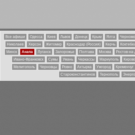
Все афиши
Одесса
Киев
Львов
Донецк
Крым
Ялта
Черномо
Николаев
Херсон
Житомир
Краснодар (Россия)
Керчь
Коктебе
Минск
Анапа
Луганск
Запорожье
Полтава
Москва
Ростов-на
Ивано-Франковск
Сумы
Умань
Черкассы
Мариуполь
Киров
Мелитополь
Черновцы
Ровно
Ахтырка
Ужгород
Кременчуг
Староконстантинов
Тернополь
Энерг