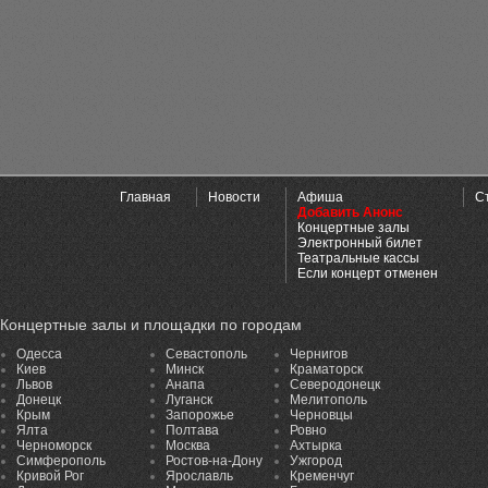
Главная
Новости
Афиша
С
Добавить Анонс
Концертные залы
Электронный билет
Театральные кассы
Если концерт отменен
Концертные залы и площадки по городам
Одесса
Севастополь
Чернигов
Киев
Минск
Краматорск
Львов
Анапа
Северодонецк
Донецк
Луганск
Мелитополь
Крым
Запорожье
Черновцы
Ялта
Полтава
Ровно
Черноморск
Москва
Ахтырка
Симферополь
Ростов-на-Дону
Ужгород
Кривой Рог
Ярославль
Кременчуг