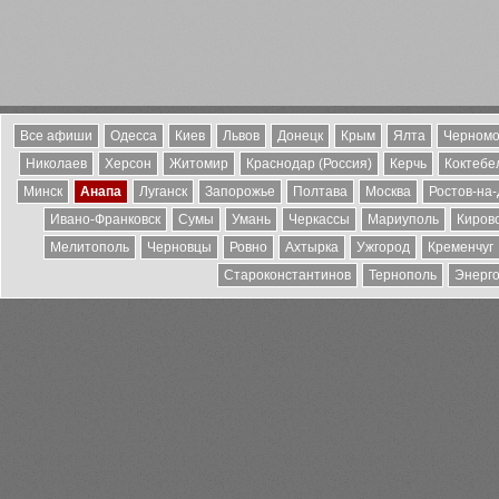
Все афиши
Одесса
Киев
Львов
Донецк
Крым
Ялта
Черномо
Николаев
Херсон
Житомир
Краснодар (Россия)
Керчь
Коктебе
Минск
Анапа
Луганск
Запорожье
Полтава
Москва
Ростов-на
Ивано-Франковск
Сумы
Умань
Черкассы
Мариуполь
Киров
Мелитополь
Черновцы
Ровно
Ахтырка
Ужгород
Кременчуг
Староконстантинов
Тернополь
Энерг