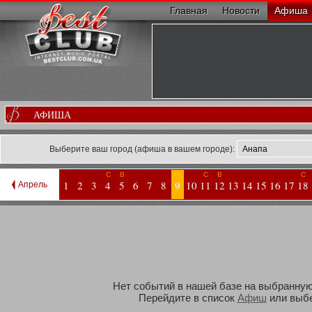
Главная
Новости
Афиша
АФИША
Выберите ваш город (афиша в вашем городе):
С
В
С
В
С
1
2
3
4
5
6
7
8
9
10
11
12
13
14
15
16
17
18
Апрель
Нет событий в нашей базе на выбранную 
Перейдите в список
Афиш
или выбе