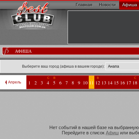
Главная
Новости
Афиша
АФИША
Выберите ваш город (афиша в вашем городе):
С
В
С
В
С
1
2
3
4
5
6
7
8
9
10
11
12
13
14
15
16
17
18
Апрель
Нет событий в нашей базе на выбранную В
Перейдите в список
Афиш
или выбе