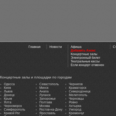
Главная
Новости
Афиша
С
Добавить Анонс
Концертные залы
Электронный билет
Театральные кассы
Если концерт отменен
Концертные залы и площадки по городам
Одесса
Севастополь
Чернигов
Киев
Минск
Краматорск
Львов
Анапа
Северодонецк
Донецк
Луганск
Мелитополь
Крым
Запорожье
Черновцы
Ялта
Полтава
Ровно
Черноморск
Москва
Ахтырка
Симферополь
Ростов-на-Дону
Ужгород
Кривой Рог
Ярославль
Кременчуг