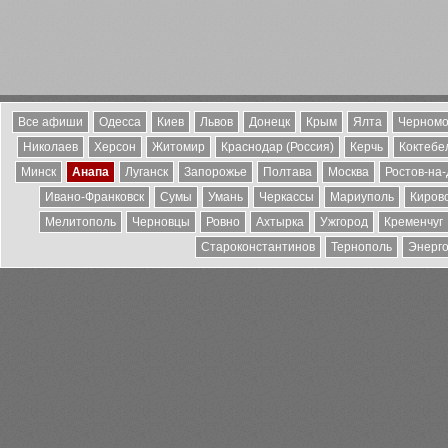
Все афиши
Одесса
Киев
Львов
Донецк
Крым
Ялта
Черномо
Николаев
Херсон
Житомир
Краснодар (Россия)
Керчь
Коктебе
Минск
Анапа
Луганск
Запорожье
Полтава
Москва
Ростов-на
Ивано-Франковск
Сумы
Умань
Черкассы
Мариуполь
Киров
Мелитополь
Черновцы
Ровно
Ахтырка
Ужгород
Кременчуг
Староконстантинов
Тернополь
Энерг