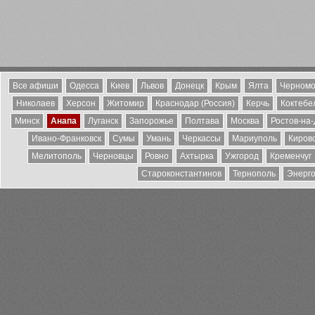
Все афиши
Одесса
Киев
Львов
Донецк
Крым
Ялта
Черномо
Николаев
Херсон
Житомир
Краснодар (Россия)
Керчь
Коктебе
Минск
Анапа
Луганск
Запорожье
Полтава
Москва
Ростов-на
Ивано-Франковск
Сумы
Умань
Черкассы
Мариуполь
Киров
Мелитополь
Черновцы
Ровно
Ахтырка
Ужгород
Кременчуг
Староконстантинов
Тернополь
Энерг