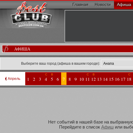
Главная
Новости
Афиша
АФИША
Выберите ваш город (афиша в вашем городе):
С
В
С
В
С
1
2
3
4
5
6
7
8
9
10
11
12
13
14
15
16
17
18
Апрель
Нет событий в нашей базе на выбранную 
Перейдите в список
Афиш
или выбе