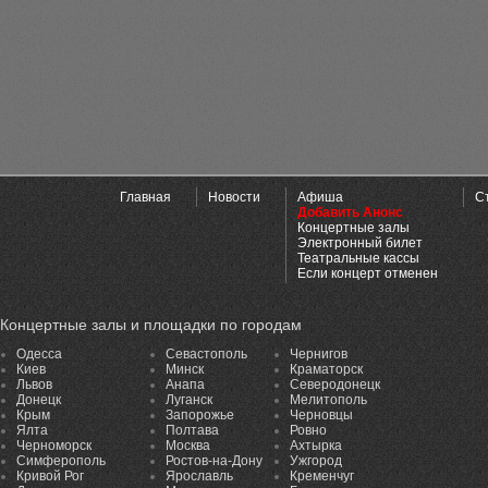
Главная
Новости
Афиша
С
Добавить Анонс
Концертные залы
Электронный билет
Театральные кассы
Если концерт отменен
Концертные залы и площадки по городам
Одесса
Севастополь
Чернигов
Киев
Минск
Краматорск
Львов
Анапа
Северодонецк
Донецк
Луганск
Мелитополь
Крым
Запорожье
Черновцы
Ялта
Полтава
Ровно
Черноморск
Москва
Ахтырка
Симферополь
Ростов-на-Дону
Ужгород
Кривой Рог
Ярославль
Кременчуг