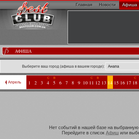
Главная
Новости
Афиша
АФИША
Выберите ваш город (афиша в вашем городе):
С
В
С
В
С
1
2
3
4
5
6
7
8
9
10
11
12
13
14
15
16
17
18
Апрель
Нет событий в нашей базе на выбранную В
Перейдите в список
Афиш
или выбе