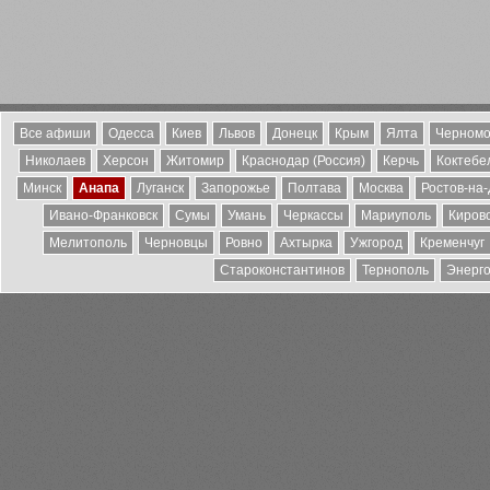
Все афиши
Одесса
Киев
Львов
Донецк
Крым
Ялта
Черномо
Николаев
Херсон
Житомир
Краснодар (Россия)
Керчь
Коктебе
Минск
Анапа
Луганск
Запорожье
Полтава
Москва
Ростов-на
Ивано-Франковск
Сумы
Умань
Черкассы
Мариуполь
Киров
Мелитополь
Черновцы
Ровно
Ахтырка
Ужгород
Кременчуг
Староконстантинов
Тернополь
Энерг