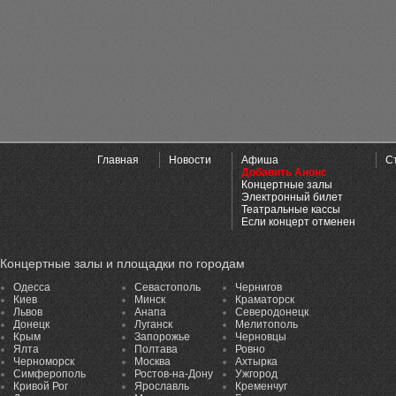
Главная
Новости
Афиша
С
Добавить Анонс
Концертные залы
Электронный билет
Театральные кассы
Если концерт отменен
Концертные залы и площадки по городам
Одесса
Севастополь
Чернигов
Киев
Минск
Краматорск
Львов
Анапа
Северодонецк
Донецк
Луганск
Мелитополь
Крым
Запорожье
Черновцы
Ялта
Полтава
Ровно
Черноморск
Москва
Ахтырка
Симферополь
Ростов-на-Дону
Ужгород
Кривой Рог
Ярославль
Кременчуг