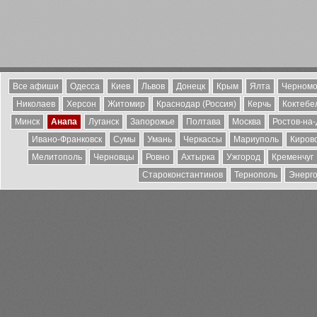
Все афиши
Одесса
Киев
Львов
Донецк
Крым
Ялта
Черномо
Николаев
Херсон
Житомир
Краснодар (Россия)
Керчь
Коктебе
Минск
Анапа
Луганск
Запорожье
Полтава
Москва
Ростов-на
Ивано-Франковск
Сумы
Умань
Черкассы
Мариуполь
Киров
Мелитополь
Черновцы
Ровно
Ахтырка
Ужгород
Кременчуг
Староконстантинов
Тернополь
Энерг