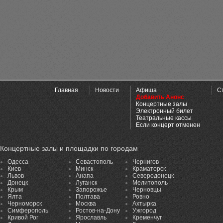
Главная
Новости
Афиша
С
Добавить Анонс
Концертные залы
Электронный билет
Театральные кассы
Если концерт отменен
Концертные залы и площадки по городам
Одесса
Севастополь
Чернигов
Киев
Минск
Краматорск
Львов
Анапа
Северодонецк
Донецк
Луганск
Мелитополь
Крым
Запорожье
Черновцы
Ялта
Полтава
Ровно
Черноморск
Москва
Ахтырка
Симферополь
Ростов-на-Дону
Ужгород
Кривой Рог
Ярославль
Кременчуг