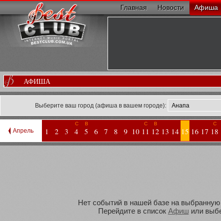
Главная
Новости
Афиша
АФИША
Выберите ваш город (афиша в вашем городе):
С
В
С
В
С
1
2
3
4
5
6
7
8
9
10
11
12
13
14
15
16
17
18
Апрель
Нет событий в нашей базе на выбранную В
Перейдите в список
Афиш
или выбе