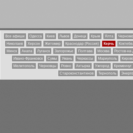
Все афиши
Одесса
Киев
Львов
Донецк
Крым
Ялта
Черномо
Николаев
Херсон
Житомир
Краснодар (Россия)
Керчь
Коктебе
Минск
Анапа
Луганск
Запорожье
Полтава
Москва
Ростов-на
Ивано-Франковск
Сумы
Умань
Черкассы
Мариуполь
Киров
Мелитополь
Черновцы
Ровно
Ахтырка
Ужгород
Кременчуг
Староконстантинов
Тернополь
Энерг