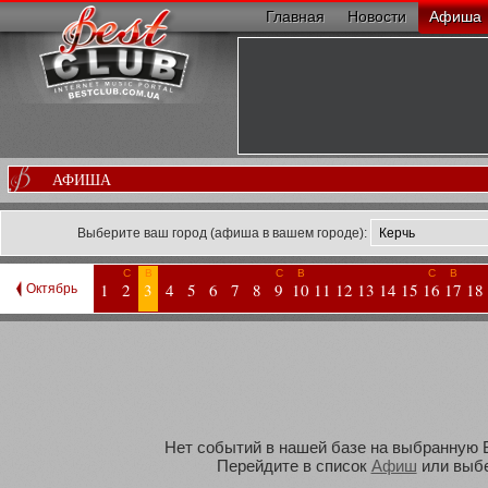
Главная
Новости
Афиша
АФИША
Выберите ваш город (афиша в вашем городе):
С
В
С
В
С
В
1
2
3
4
5
6
7
8
9
10
11
12
13
14
15
16
17
18
Октябрь
Нет событий в нашей базе на выбранную Ва
Перейдите в список
Афиш
или выбе