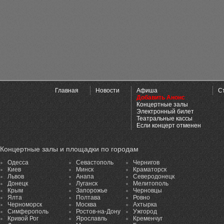
Главная
Новости
Афиша
С
Добавить Анонс
Концертные залы
Электронный билет
Театральные кассы
Если концерт отменен
Концертные залы и площадки по городам
Одесса
Севастополь
Чернигов
Киев
Минск
Краматорск
Львов
Анапа
Северодонецк
Донецк
Луганск
Мелитополь
Крым
Запорожье
Черновцы
Ялта
Полтава
Ровно
Черноморск
Москва
Ахтырка
Симферополь
Ростов-на-Дону
Ужгород
Кривой Рог
Ярославль
Кременчуг