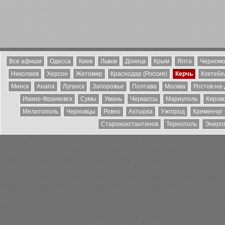
Все афиши
Одесса
Киев
Львов
Донецк
Крым
Ялта
Черномо
Николаев
Херсон
Житомир
Краснодар (Россия)
Керчь
Коктебе
Минск
Анапа
Луганск
Запорожье
Полтава
Москва
Ростов-на
Ивано-Франковск
Сумы
Умань
Черкассы
Мариуполь
Киров
Мелитополь
Черновцы
Ровно
Ахтырка
Ужгород
Кременчуг
Староконстантинов
Тернополь
Энерг