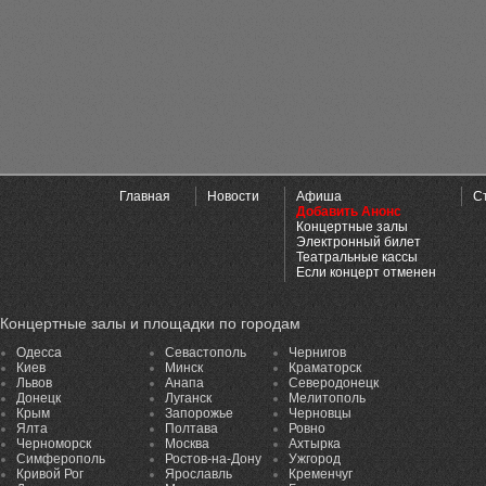
Главная
Новости
Афиша
С
Добавить Анонс
Концертные залы
Электронный билет
Театральные кассы
Если концерт отменен
Концертные залы и площадки по городам
Одесса
Севастополь
Чернигов
Киев
Минск
Краматорск
Львов
Анапа
Северодонецк
Донецк
Луганск
Мелитополь
Крым
Запорожье
Черновцы
Ялта
Полтава
Ровно
Черноморск
Москва
Ахтырка
Симферополь
Ростов-на-Дону
Ужгород
Кривой Рог
Ярославль
Кременчуг