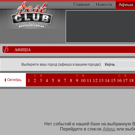
Главная
Новости
Афиша
АФИША
Выберите ваш город (афиша в вашем городе):
С
В
С
В
С
В
1
2
3
4
5
6
7
8
9
10
11
12
13
14
15
16
17
18
Октябрь
Нет событий в нашей базе на выбранную Ва
Перейдите в список
Афиш
или выбе