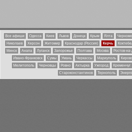
Все афиши
Одесса
Киев
Львов
Донецк
Крым
Ялта
Черномо
Николаев
Херсон
Житомир
Краснодар (Россия)
Керчь
Коктебе
Минск
Анапа
Луганск
Запорожье
Полтава
Москва
Ростов-на
Ивано-Франковск
Сумы
Умань
Черкассы
Мариуполь
Киров
Мелитополь
Черновцы
Ровно
Ахтырка
Ужгород
Кременчуг
Староконстантинов
Тернополь
Энерг