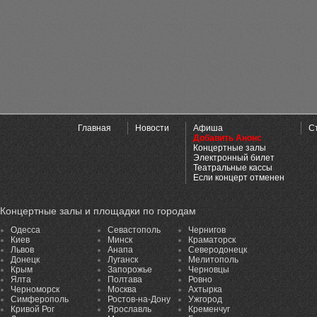
Главная
Новости
Афиша
С
Добавить Анонс
Концертные залы
Электронный билет
Театральные кассы
Если концерт отменен
Концертные залы и площадки по городам
Одесса
Севастополь
Чернигов
Киев
Минск
Краматорск
Львов
Анапа
Северодонецк
Донецк
Луганск
Мелитополь
Крым
Запорожье
Черновцы
Ялта
Полтава
Ровно
Черноморск
Москва
Ахтырка
Симферополь
Ростов-на-Дону
Ужгород
Кривой Рог
Ярославль
Кременчуг