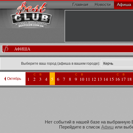
Главная
Новости
Афиша
АФИША
Выберите ваш город (афиша в вашем городе):
С
В
С
В
С
В
1
2
3
4
5
6
7
8
9
10
11
12
13
14
15
16
17
18
Октябрь
Нет событий в нашей базе на выбранную Ва
Перейдите в список
Афиш
или выбе