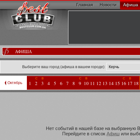
Главная
Новости
Афиша
АФИША
Выберите ваш город (афиша в вашем городе):
С
В
С
В
С
В
1
2
3
4
5
6
7
8
9
10
11
12
13
14
15
16
17
18
Октябрь
Нет событий в нашей базе на выбранную Ва
Перейдите в список
Афиш
или выбе