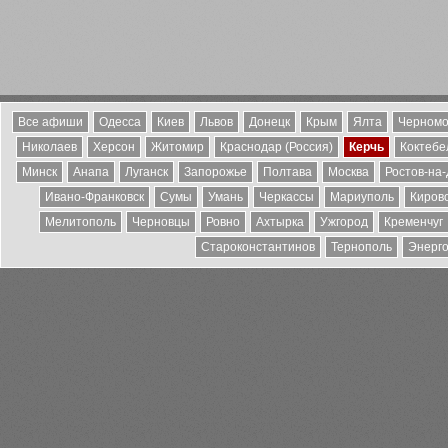
Все афиши
Одесса
Киев
Львов
Донецк
Крым
Ялта
Черномо
Николаев
Херсон
Житомир
Краснодар (Россия)
Керчь
Коктебе
Минск
Анапа
Луганск
Запорожье
Полтава
Москва
Ростов-на
Ивано-Франковск
Сумы
Умань
Черкассы
Мариуполь
Киров
Мелитополь
Черновцы
Ровно
Ахтырка
Ужгород
Кременчуг
Староконстантинов
Тернополь
Энерг