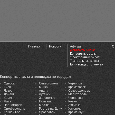
Главная
Новости
Афиша
С
Добавить Анонс
Концертные залы
Электронный билет
Театральные кассы
Если концерт отменен
Концертные залы и площадки по городам
Одесса
Севастополь
Чернигов
Киев
Минск
Краматорск
Львов
Анапа
Северодонецк
Донецк
Луганск
Мелитополь
Крым
Запорожье
Черновцы
Ялта
Полтава
Ровно
Черноморск
Москва
Ахтырка
Симферополь
Ростов-на-Дону
Ужгород
Кривой Рог
Ярославль
Кременчуг