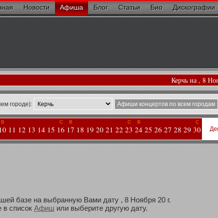
вная
Новости
Афиша
Блог
Статьи
Био
Дискографии
Керчь на , 8 Но
ем городе):
Афиши концертов по всем городам
В
С
В
С
В
С
10
11
12
13
14
15
16
17
18
19
20
21
22
23
24
25
26
27
28
29
30
Де
шей базе на выбранную Вами дату , 8 Ноября 20 г.
 в список
Афиш
или выберите другую дату.