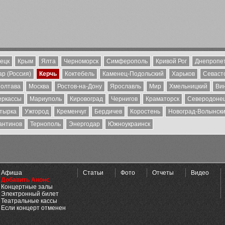
ецк
Крым
Ялта
Черноморск
Симферополь
Кривой Рог
Днепропе
р (Россия)
Керчь
Коктебель
Каменец-Подольский
Харьков
Севаст
олтава
Москва
Ростов-на-Дону
Ярославль
Мир
Хмельницкий
Ви
еркассы
Мариуполь
Кировоград
Чернигов
Краматорск
Северодоне
тырка
Ужгород
Кременчуг
Бердичев
Коростень
Новоград-Волынск
антинов
Тернополь
Энергодар
Южноукраинск
Афиша
Статьи
Фото
Отчеты
Видео
Добавить Анонс
Концертные залы
Электронный билет
Театральные кассы
Если концерт отменен