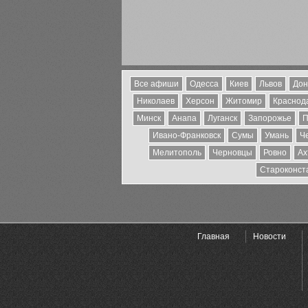
Все афиши
Одесса
Киев
Львов
Дон
Николаев
Херсон
Житомир
Краснода
Минск
Анапа
Луганск
Запорожье
П
Ивано-Франковск
Сумы
Умань
Ч
Мелитополь
Черновцы
Ровно
Ах
Староконст
Главная
Новости