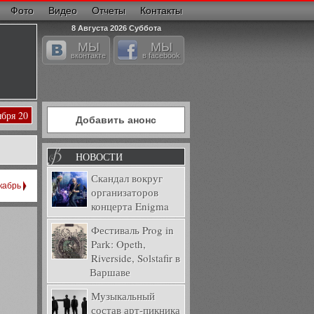
Фото
Видео
Отчеты
Контакты
8 Августа 2026 Суббота
МЫ
МЫ
вконтакте
в facebook
ября 20
Добавить анонс
НОВОСТИ
Скандал вокруг
кабрь
организаторов
концерта Enigma
Фестиваль Prog in
Park: Opeth,
Riverside, Solstafir в
Варшаве
Музыкальный
состав арт-пикника