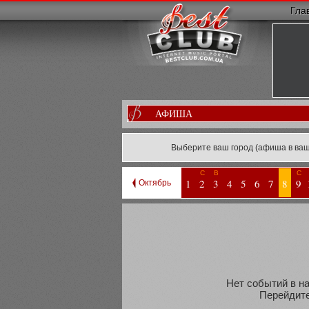
Гла
АФИША
Выберите ваш город (афиша в ваш
С
В
С
1
2
3
4
5
6
7
8
9
Октябрь
Нет событий в на
Перейдите