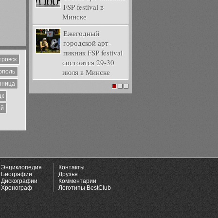
FSP festival в
Минске
Ежегодный
городской арт-
пикник FSP festival
тровск
состоится 29-30
июля в Минске
ополь
нница
1
2
3
цк
ий
Энциклопедия
Контакты
Биографии
Друзья
Дискографии
Комментарии
Хронограф
Логотипы BestClub