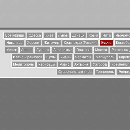
Все афиши
Одесса
Киев
Львов
Донецк
Крым
Ялта
Черномо
Николаев
Херсон
Житомир
Краснодар (Россия)
Керчь
Коктебе
Минск
Анапа
Луганск
Запорожье
Полтава
Москва
Ростов-на
Ивано-Франковск
Сумы
Умань
Черкассы
Мариуполь
Киров
Мелитополь
Черновцы
Ровно
Ахтырка
Ужгород
Кременчуг
Староконстантинов
Тернополь
Энерг