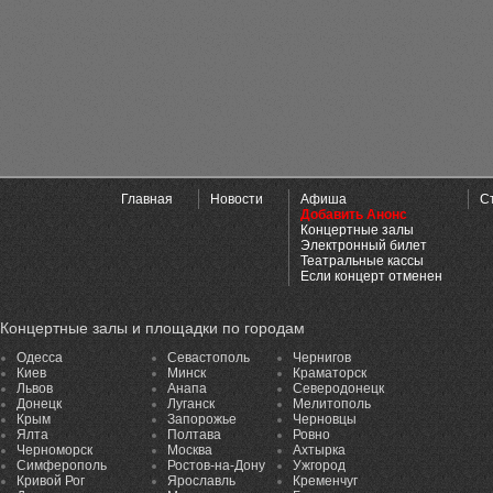
Главная
Новости
Афиша
С
Добавить Анонс
Концертные залы
Электронный билет
Театральные кассы
Если концерт отменен
Концертные залы и площадки по городам
Одесса
Севастополь
Чернигов
Киев
Минск
Краматорск
Львов
Анапа
Северодонецк
Донецк
Луганск
Мелитополь
Крым
Запорожье
Черновцы
Ялта
Полтава
Ровно
Черноморск
Москва
Ахтырка
Симферополь
Ростов-на-Дону
Ужгород
Кривой Рог
Ярославль
Кременчуг