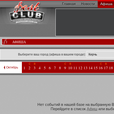
Главная
Новости
Афиша
АФИША
Выберите ваш город (афиша в вашем городе):
С
В
С
В
С
В
1
2
3
4
5
6
7
8
9
10
11
12
13
14
15
16
17
18
Октябрь
Нет событий в нашей базе на выбранную Ва
Перейдите в список
Афиш
или выбе