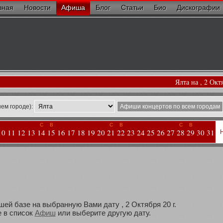
вная
Новости
Афиша
Блог
Статьи
Био
Дискографии
Ялта на , 2 Окт
ем городе):
Афиши концертов по всем городам
С
В
С
В
С
В
10
11
12
13
14
15
16
17
18
19
20
21
22
23
24
25
26
27
28
29
30
31
шей базе на выбранную Вами дату , 2 Октября 20 г.
 в список
Афиш
или выберите другую дату.