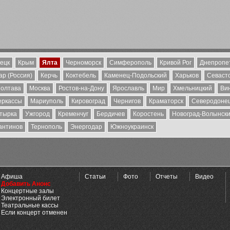
ецк
Крым
Ялта
Черноморск
Симферополь
Кривой Рог
Днепропе
р (Россия)
Керчь
Коктебель
Каменец-Подольский
Харьков
Севаст
олтава
Москва
Ростов-на-Дону
Ярославль
Мир
Хмельницкий
Ви
еркассы
Мариуполь
Кировоград
Чернигов
Краматорск
Северодоне
тырка
Ужгород
Кременчуг
Бердичев
Коростень
Новоград-Волынск
антинов
Тернополь
Энергодар
Южноукраинск
Афиша
Статьи
Фото
Отчеты
Видео
Добавить Анонс
Концертные залы
Электронный билет
Театральные кассы
Если концерт отменен