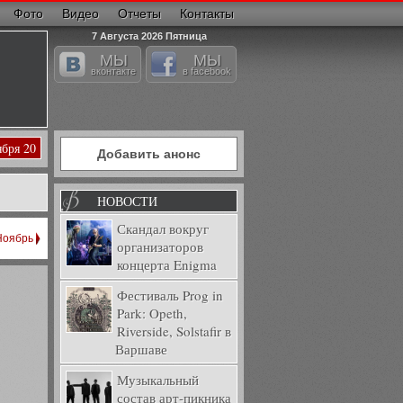
Фото
Видео
Отчеты
Контакты
7 Августа 2026 Пятница
МЫ
МЫ
вконтакте
в facebook
ября 20
Добавить анонс
НОВОСТИ
Скандал вокруг
Ноябрь
организаторов
концерта Enigma
Фестиваль Prog in
Park: Opeth,
Riverside, Solstafir в
Варшаве
Музыкальный
состав арт-пикника