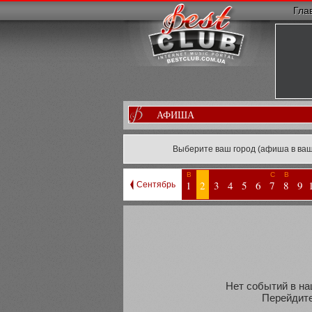
Гла
АФИША
Выберите ваш город (афиша в ваш
В
С
В
1
2
3
4
5
6
7
8
9
Сентябрь
Нет событий в на
Перейдите