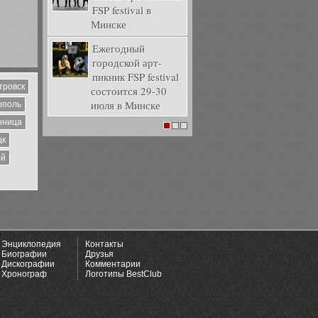
FSP festival в
Минске
Ежегодный
городской арт-
пикник FSP festival
тровск
состоится 29-30
июля в Минске
ополь
нница
1
2
3
цк
ий
Энциклопедия
Контакты
Биографии
Друзья
Дискографии
Комментарии
Хронограф
Логотипы BestClub