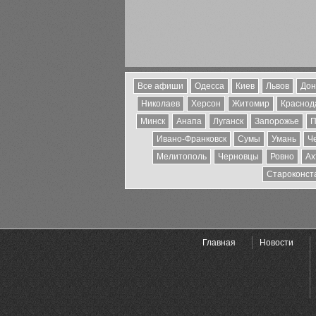
Все афиши
Одесса
Киев
Львов
Дон
Николаев
Херсон
Житомир
Краснода
Минск
Анапа
Луганск
Запорожье
П
Ивано-Франковск
Сумы
Умань
Ч
Мелитополь
Черновцы
Ровно
Ах
Староконст
Главная
Новости