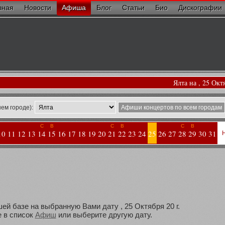
вная
Новости
Афиша
Блог
Статьи
Био
Дискографии
Ялта на , 25 Окт
ем городе):
Афиши концертов по всем городам
С
В
С
В
С
В
10
11
12
13
14
15
16
17
18
19
20
21
22
23
24
25
26
27
28
29
30
31
ей базе на выбранную Вами дату , 25 Октября 20 г.
 в список
Афиш
или выберите другую дату.