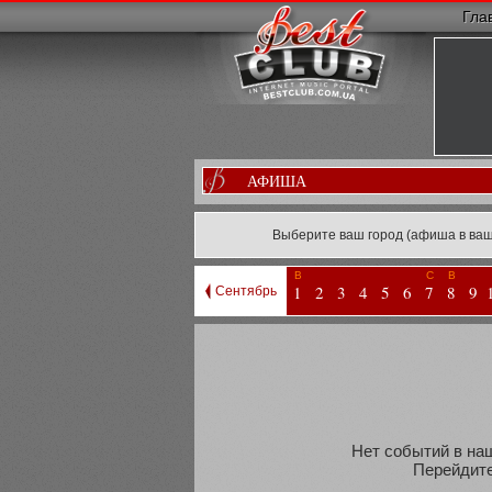
Гла
АФИША
Выберите ваш город (афиша в ваш
В
С
В
1
2
3
4
5
6
7
8
9
Сентябрь
Нет событий в наш
Перейдите