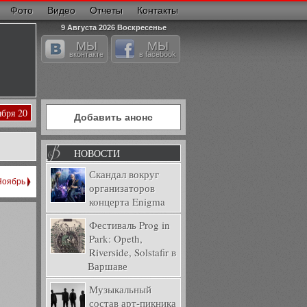
Фото
Видео
Отчеты
Контакты
9 Августа 2026 Воскресенье
МЫ
МЫ
вконтакте
в facebook
ября 20
Добавить анонс
НОВОСТИ
Скандал вокруг
Ноябрь
организаторов
концерта Enigma
Фестиваль Prog in
Park: Opeth,
Riverside, Solstafir в
Варшаве
Музыкальный
состав арт-пикника