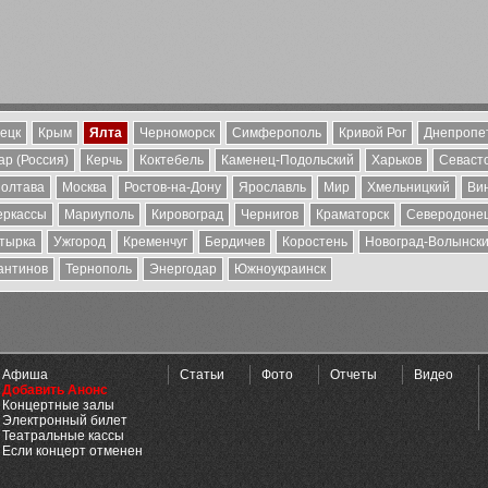
ецк
Крым
Ялта
Черноморск
Симферополь
Кривой Рог
Днепропе
р (Россия)
Керчь
Коктебель
Каменец-Подольский
Харьков
Севаст
олтава
Москва
Ростов-на-Дону
Ярославль
Мир
Хмельницкий
Ви
еркассы
Мариуполь
Кировоград
Чернигов
Краматорск
Северодоне
тырка
Ужгород
Кременчуг
Бердичев
Коростень
Новоград-Волынск
антинов
Тернополь
Энергодар
Южноукраинск
Афиша
Статьи
Фото
Отчеты
Видео
Добавить Анонс
Концертные залы
Электронный билет
Театральные кассы
Если концерт отменен