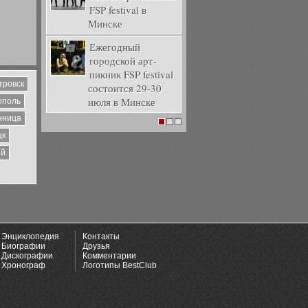
FSP festival в
Минске
Ежегодный
городской арт-
пикник FSP festival
тровск
состоится 29-30
июля в Минске
ополь
нница
1
2
3
цк
ий
Энциклопедия
Контакты
Биографии
Друзья
Дискографии
Комментарии
Хронограф
Логотипы BestClub