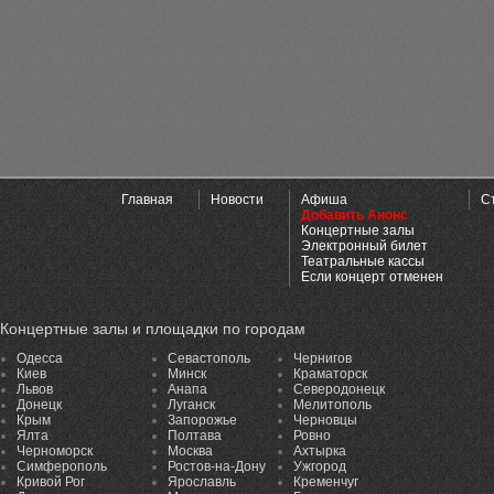
Главная
Новости
Афиша
С
Добавить Анонс
Концертные залы
Электронный билет
Театральные кассы
Если концерт отменен
Концертные залы и площадки по городам
Одесса
Севастополь
Чернигов
Киев
Минск
Краматорск
Львов
Анапа
Северодонецк
Донецк
Луганск
Мелитополь
Крым
Запорожье
Черновцы
Ялта
Полтава
Ровно
Черноморск
Москва
Ахтырка
Симферополь
Ростов-на-Дону
Ужгород
Кривой Рог
Ярославль
Кременчуг