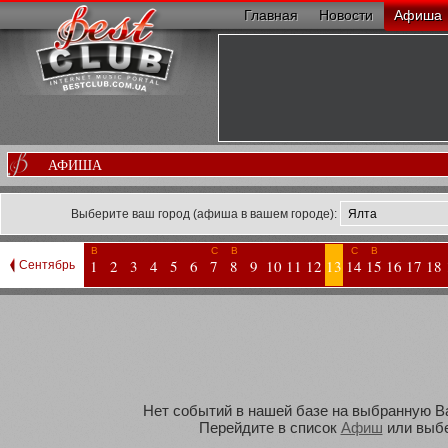
Главная
Новости
Афиша
АФИША
Выберите ваш город (афиша в вашем городе):
В
С
В
С
В
1
2
3
4
5
6
7
8
9
10
11
12
13
14
15
16
17
18
Сентябрь
Нет событий в нашей базе на выбранную Вам
Перейдите в список
Афиш
или выбе