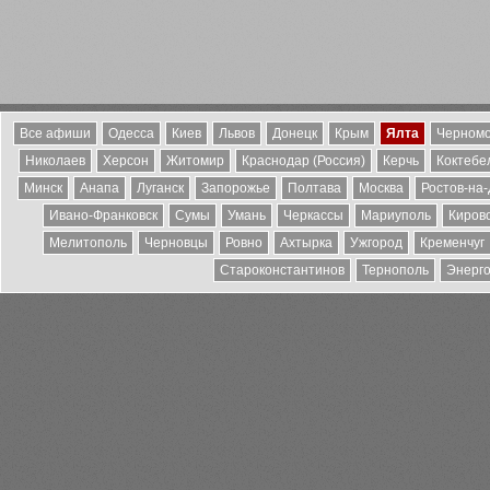
Все афиши
Одесса
Киев
Львов
Донецк
Крым
Ялта
Черномо
Николаев
Херсон
Житомир
Краснодар (Россия)
Керчь
Коктебе
Минск
Анапа
Луганск
Запорожье
Полтава
Москва
Ростов-на
Ивано-Франковск
Сумы
Умань
Черкассы
Мариуполь
Киров
Мелитополь
Черновцы
Ровно
Ахтырка
Ужгород
Кременчуг
Староконстантинов
Тернополь
Энерг