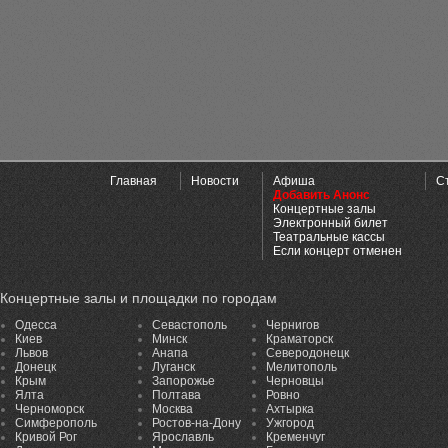
Главная
Новости
Афиша
С
Добавить Анонс
Концертные залы
Электронный билет
Театральные кассы
Если концерт отменен
Концертные залы и площадки по городам
Одесса
Севастополь
Чернигов
Киев
Минск
Краматорск
Львов
Анапа
Северодонецк
Донецк
Луганск
Мелитополь
Крым
Запорожье
Черновцы
Ялта
Полтава
Ровно
Черноморск
Москва
Ахтырка
Симферополь
Ростов-на-Дону
Ужгород
Кривой Рог
Ярославль
Кременчуг