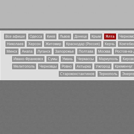
Все афиши
Одесса
Киев
Львов
Донецк
Крым
Ялта
Черномо
Николаев
Херсон
Житомир
Краснодар (Россия)
Керчь
Коктебе
Минск
Анапа
Луганск
Запорожье
Полтава
Москва
Ростов-на
Ивано-Франковск
Сумы
Умань
Черкассы
Мариуполь
Киров
Мелитополь
Черновцы
Ровно
Ахтырка
Ужгород
Кременчуг
Староконстантинов
Тернополь
Энерг