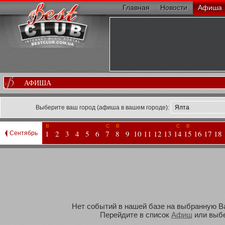
Главная
Новости
Афиша
АФИША
Выберите ваш город (афиша в вашем городе):
В
С
В
С
В
1
2
3
4
5
6
7
8
9
10
11
12
13
14
15
16
17
18
Сентябрь
Нет событий в нашей базе на выбранную Вам
Перейдите в список
Афиш
или выбе