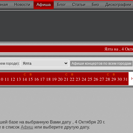
вная
Новости
Афиша
Блог
Статьи
Био
Дискографии
Ялта на , 4 Окт
ем городе):
Афиши концертов по всем городам
С
В
С
В
С
В
10
11
12
13
14
15
16
17
18
19
20
21
22
23
24
25
26
27
28
29
30
31
шей базе на выбранную Вами дату , 4 Октября 20 г.
 в список
Афиш
или выберите другую дату.