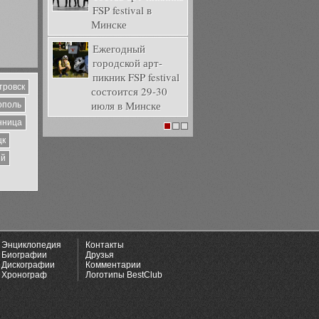
FSP festival в
Минске
Ежегодный
городской арт-
пикник FSP festival
тровск
состоится 29-30
июля в Минске
ополь
нница
1
2
3
цк
ий
Энциклопедия
Контакты
Биографии
Друзья
Дискографии
Комментарии
Хронограф
Логотипы BestClub