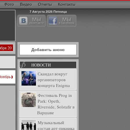
Фото
Видео
Отчеты
Контакты
7 Августа 2026 Пятница
МЫ
МЫ
вконтакте
в facebook
ября 20
Добавить анонс
НОВОСТИ
Скандал вокруг
Ноябрь
организаторов
концерта Enigma
Фестиваль Prog in
Park: Opeth,
Riverside, Solstafir в
Варшаве
Музыкальный
состав арт-пикника