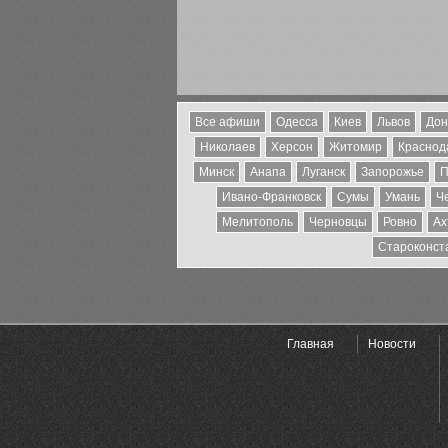
Все афиши
Одесса
Киев
Львов
Дон
Николаев
Херсон
Житомир
Краснода
Минск
Анапа
Луганск
Запорожье
П
Ивано-Франковск
Сумы
Умань
Ч
Мелитополь
Черновцы
Ровно
Ах
Староконст
Главная
Новости