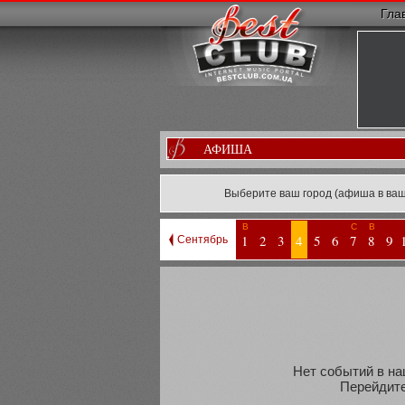
Гла
АФИША
Выберите ваш город (афиша в ваш
В
С
В
1
2
3
4
5
6
7
8
9
Сентябрь
Нет событий в на
Перейдите