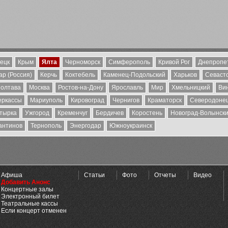
ецк
Крым
Ялта
Черноморск
Симферополь
Кривой Рог
Днепропе
р (Россия)
Керчь
Коктебель
Каменец-Подольский
Харьков
Севаст
олтава
Москва
Ростов-на-Дону
Ярославль
Мир
Хмельницкий
Ви
еркассы
Мариуполь
Кировоград
Чернигов
Краматорск
Северодоне
тырка
Ужгород
Кременчуг
Бердичев
Коростень
Новоград-Волынск
антинов
Тернополь
Энергодар
Южноукраинск
Афиша
Статьи
Фото
Отчеты
Видео
Добавить Анонс
Концертные залы
Электронный билет
Театральные кассы
Если концерт отменен