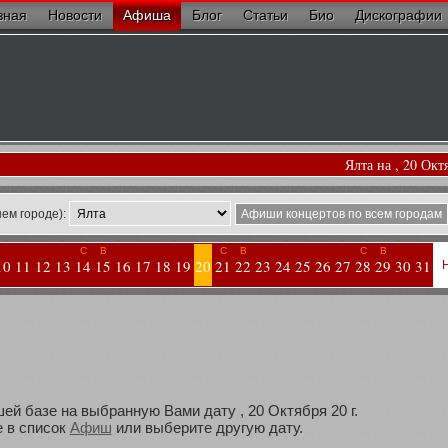
вная
Новости
Афиша
Блог
Статьи
Био
Дискографии
Ялта на , 20 Окт
ем городе):
Афиши концертов по всем городам
С
В
С
В
С
В
10
11
12
13
14
15
16
17
18
19
20
21
22
23
24
25
26
27
28
29
30
31
ей базе на выбранную Вами дату , 20 Октября 20 г.
 в список
Афиш
или выберите другую дату.