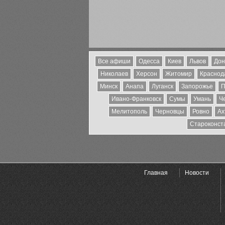
Все афиши
Одесса
Киев
Львов
Дон
Николаев
Херсон
Житомир
Краснода
Минск
Анапа
Луганск
Запорожье
П
Ивано-Франковск
Сумы
Умань
Ч
Мелитополь
Черновцы
Ровно
Ах
Староконст
Главная
Новости