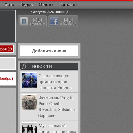
Фото
Видео
Отчеты
Контакты
7 Августа 2026 Пятница
МЫ
МЫ
вконтакте
в facebook
ября 20
Добавить анонс
НОВОСТИ
Скандал вокруг
Ноябрь
организаторов
концерта Enigma
Фестиваль Prog in
Park: Opeth,
Riverside, Solstafir в
Варшаве
Музыкальный
состав арт-пикника