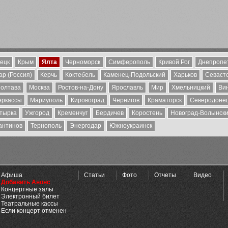
ецк
Крым
Ялта
Черноморск
Симферополь
Кривой Рог
Днепропе
р (Россия)
Керчь
Коктебель
Каменец-Подольский
Харьков
Севаст
олтава
Москва
Ростов-на-Дону
Ярославль
Мир
Хмельницкий
Ви
еркассы
Мариуполь
Кировоград
Чернигов
Краматорск
Северодоне
тырка
Ужгород
Кременчуг
Бердичев
Коростень
Новоград-Волынск
антинов
Тернополь
Энергодар
Южноукраинск
Афиша
Статьи
Фото
Отчеты
Видео
Добавить Анонс
Концертные залы
Электронный билет
Театральные кассы
Если концерт отменен