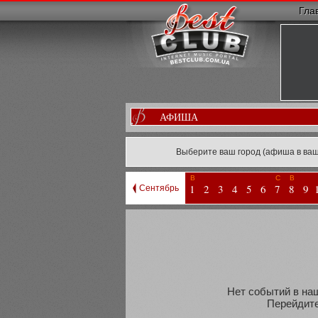
Гла
АФИША
Выберите ваш город (афиша в ваш
В
С
В
1
2
3
4
5
6
7
8
9
Сентябрь
Нет событий в наш
Перейдите