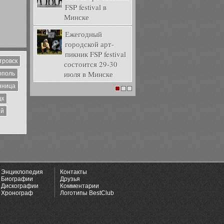
FSP festival в
Минске
Ежегодный
городской арт-
пикник FSP festival
тровск
состоится 29-30
июля в Минске
ополь
нница
1
2
3
цк
ий
Энциклопедия
Контакты
Биографии
Друзья
Дискографии
Комментарии
Хронограф
Логотипы BestClub