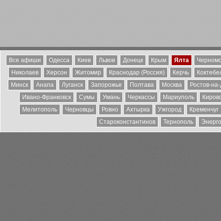
Все афиши
Одесса
Киев
Львов
Донецк
Крым
Ялта
Черномо
Николаев
Херсон
Житомир
Краснодар (Россия)
Керчь
Коктебе
Минск
Анапа
Луганск
Запорожье
Полтава
Москва
Ростов-на
Ивано-Франковск
Сумы
Умань
Черкассы
Мариуполь
Киров
Мелитополь
Черновцы
Ровно
Ахтырка
Ужгород
Кременчуг
Староконстантинов
Тернополь
Энерг