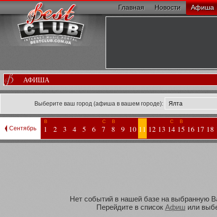
Главная
Новости
Афиша
АФИША
Выберите ваш город (афиша в вашем городе):
В
С
В
С
В
1
2
3
4
5
6
7
8
9
10
11
12
13
14
15
16
17
18
Сентябрь
Нет событий в нашей базе на выбранную Вам
Перейдите в список
Афиш
или выбе