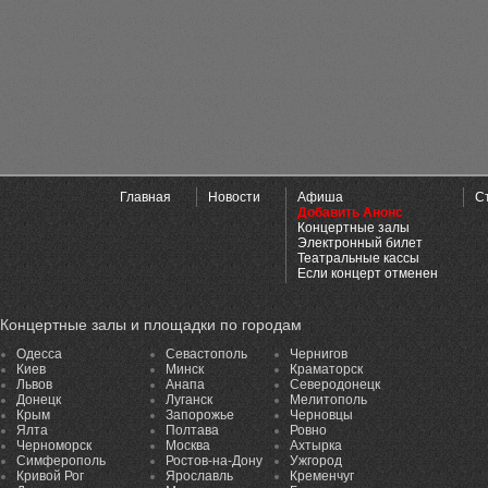
Главная
Новости
Афиша
С
Добавить Анонс
Концертные залы
Электронный билет
Театральные кассы
Если концерт отменен
Концертные залы и площадки по городам
Одесса
Севастополь
Чернигов
Киев
Минск
Краматорск
Львов
Анапа
Северодонецк
Донецк
Луганск
Мелитополь
Крым
Запорожье
Черновцы
Ялта
Полтава
Ровно
Черноморск
Москва
Ахтырка
Симферополь
Ростов-на-Дону
Ужгород
Кривой Рог
Ярославль
Кременчуг