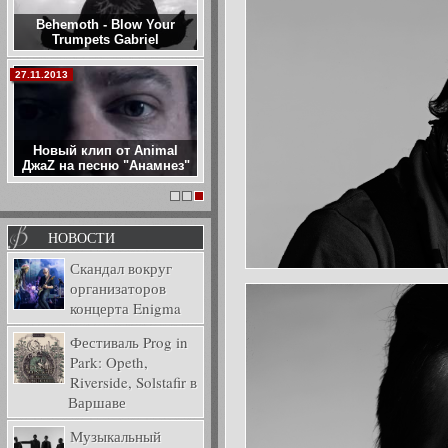
Группа Гапочка
представила клип на
песню «Монета»
06.09.2016
JINJER - King Of Everything
1
2
3
НОВОСТИ
Скандал вокруг
организаторов
концерта Enigma
Фестиваль Prog in
Park: Opeth,
Riverside, Solstafir в
Варшаве
Музыкальный