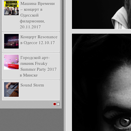
Машина Времени
– концерт в
Одесской
филармонии,
20.11.2017
Концерт Resonance
в Одессе 12.10.17
Городской арт-
пикник Freaky
Summer Party 2017
в Минске
Sound Storm
1
2