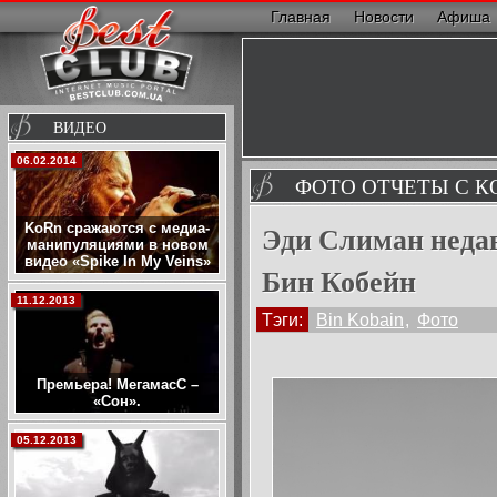
Главная
Новости
Афиша
ВИДЕО
01.06.2017
ФОТО ОТЧЕТЫ С К
Эди Слиман неда
Wintergatan - Marble
Machine (music instrument
using 2000 marbles)
Бин Кобейн
14.09.2016
Тэги:
Bin Kobain
,
Фото
Людовико Эйнауди на
Северном Ледовитом
океане в поддержку
защиты Арктики
09.09.2016