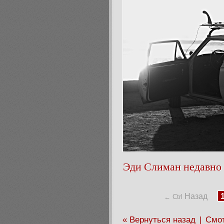
Эди Слиман недавно
Назад
← Ctrl
« Вернуться назад
|
Смот