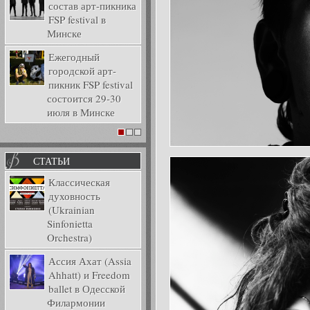
состав арт-пикника
FSP festival в
Минске
Ежегодный
городской арт-
пикник FSP festival
состоится 29-30
июля в Минске
1
2
3
СТАТЬИ
Классическая
духовность
(Ukrainian
Sinfonietta
Orchestra)
Ассия Ахат (Assia
Ahhatt) и Freedom
ballet в Одесской
Филармонии