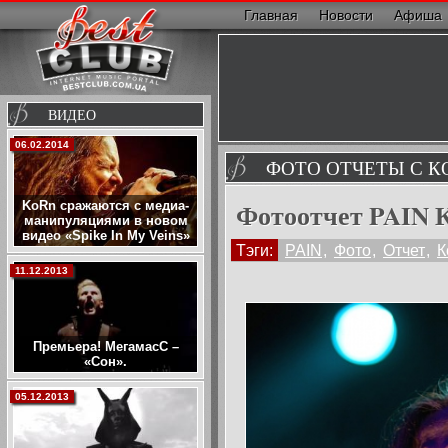
Главная
Новости
Афиша
ВИДЕО
06.02.2014
ФОТО ОТЧЕТЫ С К
Фотоотчет PAIN К
KoRn сражаются с медиа-
манипуляциями в новом
видео «Spike In My Veins»
Тэги:
PAIN
,
Фото
,
Отчет
,
К
11.12.2013
Премьера! МегамасС –
«Сон».
05.12.2013