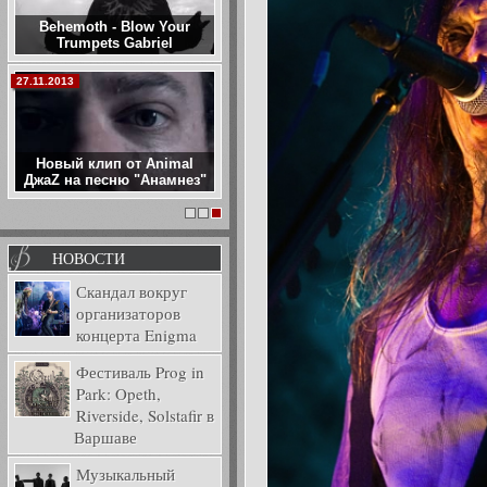
Behemoth - Blow Your
Trumpets Gabriel
27.11.2013
Новый клип от Animal
ДжаZ на песню "Анамнез"
1
2
3
НОВОСТИ
Скандал вокруг
организаторов
концерта Enigma
Фестиваль Prog in
Park: Opeth,
Riverside, Solstafir в
Варшаве
Музыкальный