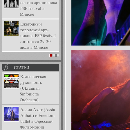
состав арт-пикника
FSP festival в
Минске
Ежегодный
городской арт-
пикник FSP festival
состоится 29-30
июля в Минске
1
2
3
СТАТЬИ
Классическая
духовность
(Ukrainian
Sinfonietta
Orchestra)
Ассия Ахат (Assia
Ahhatt) и Freedom
ballet в Одесской
Филармонии