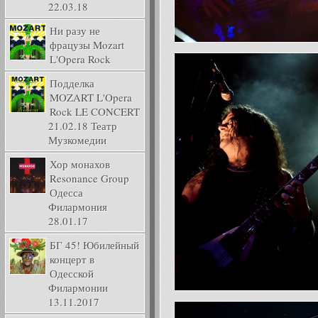
22.03.18
Ни разу не
фрацузы Mozart
L'Opera Rock
Подделка
MOZART L'Opera
Rock LE CONCERT
21.02.18 Театр
Музкомедии
Хор монахов
Resonance Group
Одесса
Филармония
28.01.17
БГ 45! Юбилейный
концерт в
Одесской
Филармонии
13.11.2017