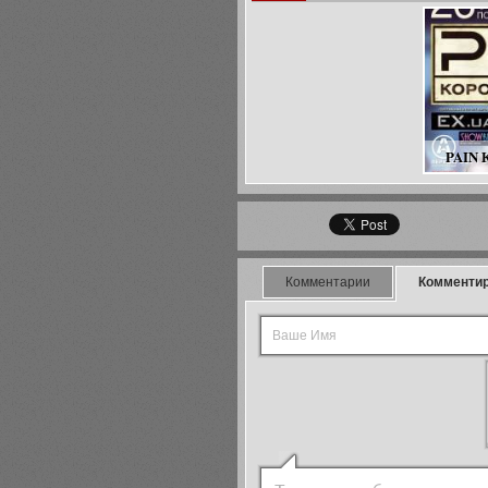
PAIN К
Комментарии
Комменти