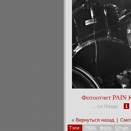
Фотоотчет PAIN К
Назад
1
← Ctrl
« Вернуться назад
|
Смот
Тэги:
PAIN
,
Фото
,
Отчет